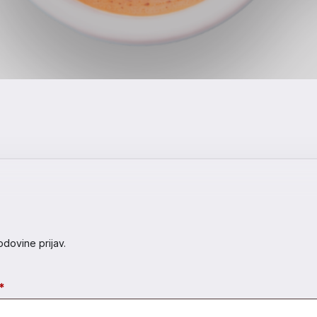
ačun
ijav v urejenem uporabniškem
odovine prijav.
Zahtevano
*