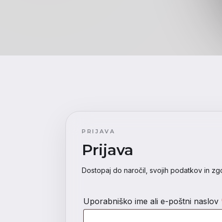
Prijava v r
Upravljaj naročila, podatke računa in zgodovino pr
prostoru.
PRIJAVA
Prijava
Dostopaj do naročil, svojih podatkov in zg
Uporabniško ime ali e-poštni naslov