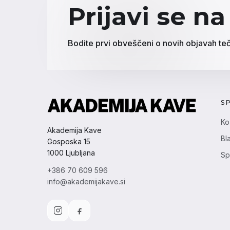
Prijavi se na
Bodite prvi obveščeni o novih objavah teč
S
Ko
Akademija Kave
Bl
Gosposka 15
1000 Ljubljana
Sp
+386 70 609 596
info@akademijakave.si