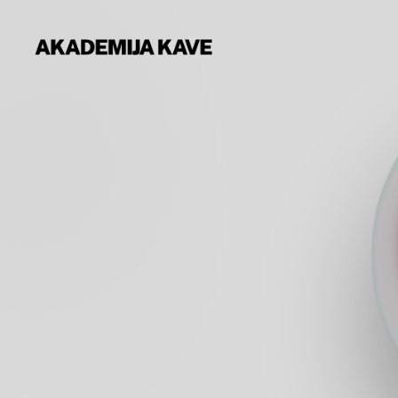
TEČAJI
DARILNI BONI
ZA PODJETJA
KOLEDAR
O NAS