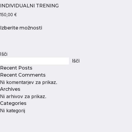
INDIVIDUALNI TRENING
150,00
€
Ta
Izberite možnosti
izdelek
ima
več
različic.
Išči
Možnosti
Išči
lahko
Recent Posts
izberete
Recent Comments
na
Ni komentarjev za prikaz.
strani
Archives
izdelka
Ni arhivov za prikaz.
Categories
Ni kategorij