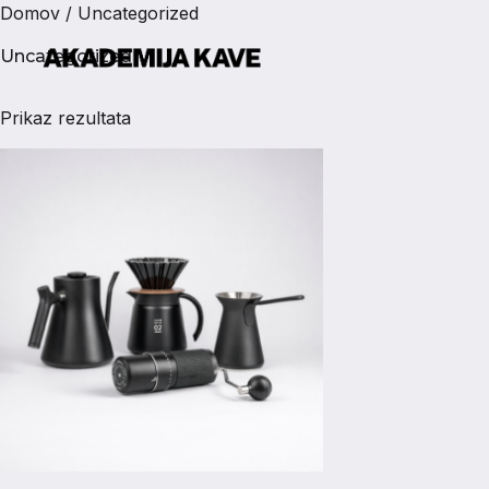
Domov
/ Uncategorized
Uncategorized
Prikaz rezultata
TEČAJI
DARILNI BONI
ZA PODJETJA
KOLEDAR
O NAS